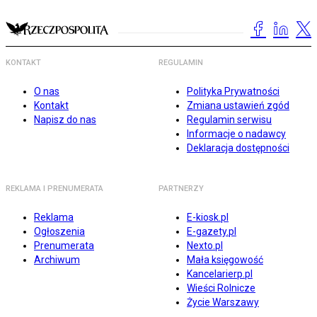
KONTAKT
REGULAMIN
O nas
Polityka Prywatności
Kontakt
Zmiana ustawień zgód
Napisz do nas
Regulamin serwisu
Informacje o nadawcy
Deklaracja dostępności
REKLAMA I PRENUMERATA
PARTNERZY
Reklama
E-kiosk.pl
Ogłoszenia
E-gazety.pl
Prenumerata
Nexto.pl
Archiwum
Mała księgowość
Kancelarierp.pl
Wieści Rolnicze
Życie Warszawy