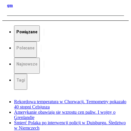
qm
Powiązane
Polecane
Najnowsze
Tagi
Rekordowa temperatura w Chorwacji. Termometry pokazało
40 stopni Celsjusza
Amerykanie obawiają się wzrostu cen paliw. I wojny o
Grenlandię
Śmierć Polaka po interwencji policji w Duisburgu. Śledztwo
w Niemczech