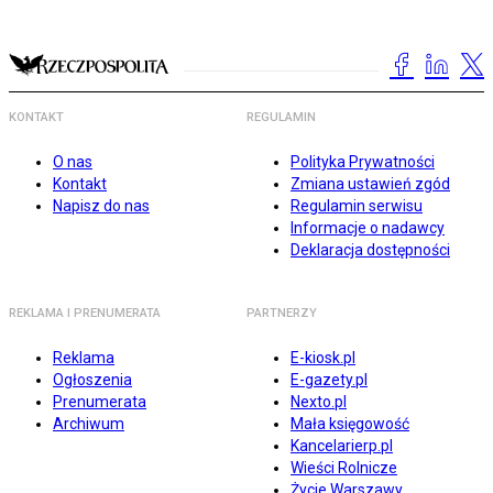
KONTAKT
REGULAMIN
O nas
Polityka Prywatności
Kontakt
Zmiana ustawień zgód
Napisz do nas
Regulamin serwisu
Informacje o nadawcy
Deklaracja dostępności
REKLAMA I PRENUMERATA
PARTNERZY
Reklama
E-kiosk.pl
Ogłoszenia
E-gazety.pl
Prenumerata
Nexto.pl
Archiwum
Mała księgowość
Kancelarierp.pl
Wieści Rolnicze
Życie Warszawy