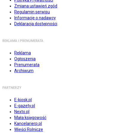
Polityka Prywatności
Zmiana ustawień zgód
Regulamin serwisu
Informacje o nadawcy
Deklaracja dostępności
REKLAMA I PRENUMERATA
Reklama
Ogłoszenia
Prenumerata
Archiwum
PARTNERZY
E-kiosk.pl
E-gazety.pl
Nexto.pl
Mała księgowość
Kancelarierp.pl
Wieści Rolnicze