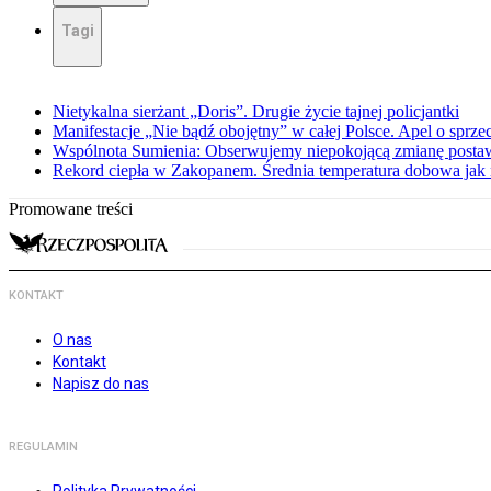
Tagi
Nietykalna sierżant „Doris”. Drugie życie tajnej policjantki
Manifestacje „Nie bądź obojętny” w całej Polsce. Apel o sprz
Wspólnota Sumienia: Obserwujemy niepokojącą zmianę posta
Rekord ciepła w Zakopanem. Średnia temperatura dobowa jak 
Promowane treści
KONTAKT
O nas
Kontakt
Napisz do nas
REGULAMIN