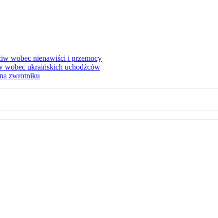
eciw wobec nienawiści i przemocy
w wobec ukraińskich uchodźców
na zwrotniku