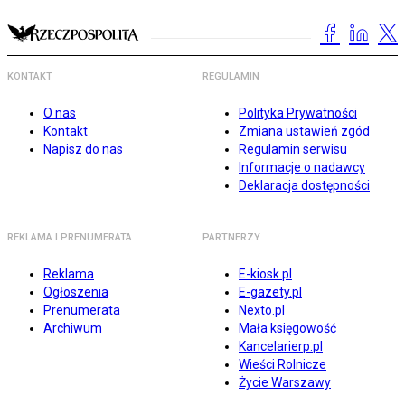
KONTAKT
REGULAMIN
O nas
Polityka Prywatności
Kontakt
Zmiana ustawień zgód
Napisz do nas
Regulamin serwisu
Informacje o nadawcy
Deklaracja dostępności
REKLAMA I PRENUMERATA
PARTNERZY
Reklama
E-kiosk.pl
Ogłoszenia
E-gazety.pl
Prenumerata
Nexto.pl
Archiwum
Mała księgowość
Kancelarierp.pl
Wieści Rolnicze
Życie Warszawy