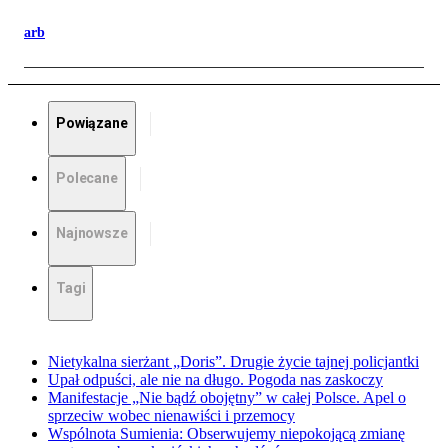
arb
Powiązane
Polecane
Najnowsze
Tagi
Nietykalna sierżant „Doris”. Drugie życie tajnej policjantki
Upał odpuści, ale nie na długo. Pogoda nas zaskoczy
Manifestacje „Nie bądź obojętny” w całej Polsce. Apel o
sprzeciw wobec nienawiści i przemocy
Wspólnota Sumienia: Obserwujemy niepokojącą zmianę