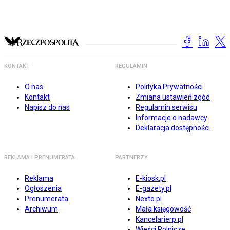
KONTAKT
REGULAMIN
O nas
Polityka Prywatności
Kontakt
Zmiana ustawień zgód
Napisz do nas
Regulamin serwisu
Informacje o nadawcy
Deklaracja dostępności
REKLAMA I PRENUMERATA
PARTNERZY
Reklama
E-kiosk.pl
Ogłoszenia
E-gazety.pl
Prenumerata
Nexto.pl
Archiwum
Mała księgowość
Kancelarierp.pl
Wieści Rolnicze