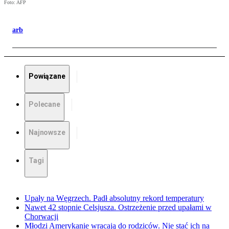
Foto: AFP
arb
Powiązane
Polecane
Najnowsze
Tagi
Upały na Węgrzech. Padł absolutny rekord temperatury
Nawet 42 stopnie Celsjusza. Ostrzeżenie przed upałami w
Chorwacji
Młodzi Amerykanie wracają do rodziców. Nie stać ich na