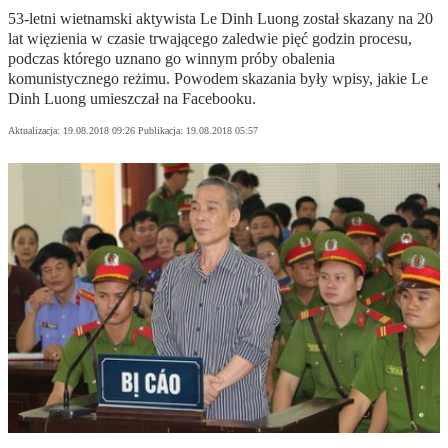
53-letni wietnamski aktywista Le Dinh Luong został skazany na 20
lat więzienia w czasie trwającego zaledwie pięć godzin procesu,
podczas którego uznano go winnym próby obalenia
komunistycznego reżimu. Powodem skazania były wpisy, jakie Le
Dinh Luong umieszczał na Facebooku.
Aktualizacja:
19.08.2018 09:26
Publikacja:
19.08.2018 05:57