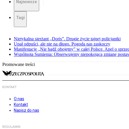
Najnowsze
Tagi
Nietykalna sierżant „Doris”. Drugie życie tajnej policjantki
Upał odpuści, ale nie na długo. Pogoda nas zaskoczy
Manifestacje „Nie bądź obojętny” w całej Polsce. Apel o sprz
Wspólnota Sumienia: Obserwujemy niepokojącą zmianę posta
Promowane treści
KONTAKT
O nas
Kontakt
Napisz do nas
REGULAMIN