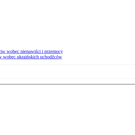
eciw wobec nienawiści i przemocy
w wobec ukraińskich uchodźców