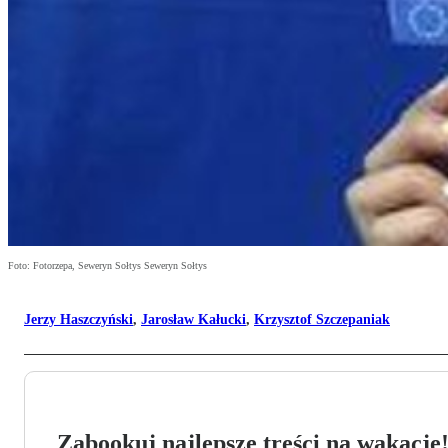
Foto: Fotorzepa, Seweryn Sołtys Seweryn Sołtys
Jerzy Haszczyński
,
Jarosław Kałucki
,
Krzysztof Szczepaniak
Zabookuj najlepsze treści na wakacje