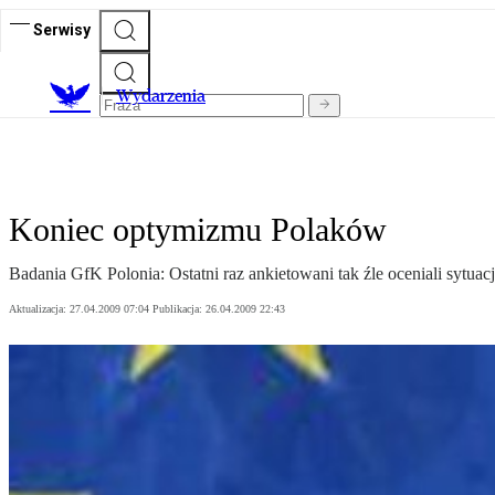
Serwisy
Wydarzenia
Koniec optymizmu Polaków
Badania GfK Polonia: Ostatni raz ankietowani tak źle oceniali sytuac
Aktualizacja:
27.04.2009 07:04
Publikacja:
26.04.2009 22:43