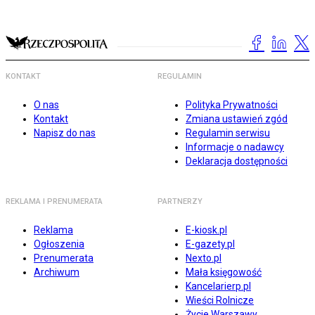
KONTAKT
REGULAMIN
O nas
Polityka Prywatności
Kontakt
Zmiana ustawień zgód
Napisz do nas
Regulamin serwisu
Informacje o nadawcy
Deklaracja dostępności
REKLAMA I PRENUMERATA
PARTNERZY
Reklama
E-kiosk.pl
Ogłoszenia
E-gazety.pl
Prenumerata
Nexto.pl
Archiwum
Mała księgowość
Kancelarierp.pl
Wieści Rolnicze
Życie Warszawy