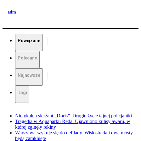
adm
Powiązane
Polecane
Najnowsze
Tagi
Nietykalna sierżant „Doris”. Drugie życie tajnej policjantki
Tragedia w Aquaparku Reda. Ujawniono kulisy awarii, w
której zginęły rekiny
Warszawa szykuje się do defilady. Wisłostrada i dwa mosty
będą zamknięte