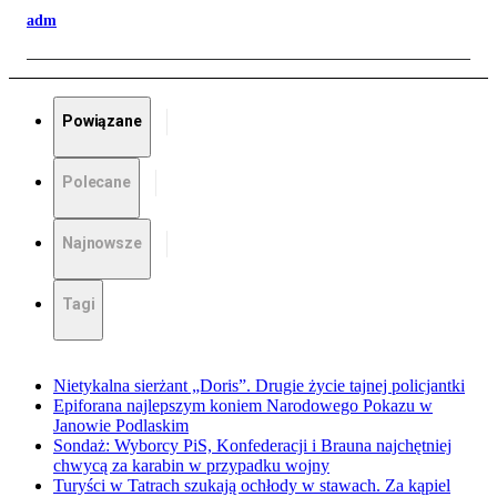
adm
Powiązane
Polecane
Najnowsze
Tagi
Nietykalna sierżant „Doris”. Drugie życie tajnej policjantki
Epiforana najlepszym koniem Narodowego Pokazu w
Janowie Podlaskim
Sondaż: Wyborcy PiS, Konfederacji i Brauna najchętniej
chwycą za karabin w przypadku wojny
Turyści w Tatrach szukają ochłody w stawach. Za kąpiel