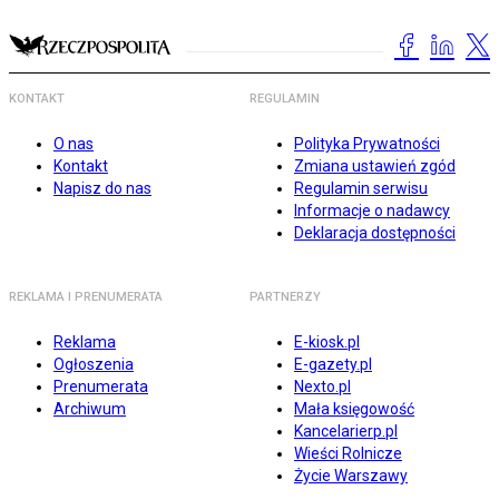
KONTAKT
REGULAMIN
O nas
Polityka Prywatności
Kontakt
Zmiana ustawień zgód
Napisz do nas
Regulamin serwisu
Informacje o nadawcy
Deklaracja dostępności
REKLAMA I PRENUMERATA
PARTNERZY
Reklama
E-kiosk.pl
Ogłoszenia
E-gazety.pl
Prenumerata
Nexto.pl
Archiwum
Mała księgowość
Kancelarierp.pl
Wieści Rolnicze
Życie Warszawy