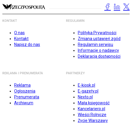
KONTAKT
REGULAMIN
O nas
Polityka Prywatności
Kontakt
Zmiana ustawień zgód
Napisz do nas
Regulamin serwisu
Informacje o nadawcy
Deklaracja dostępności
REKLAMA I PRENUMERATA
PARTNERZY
Reklama
E-kiosk.pl
Ogłoszenia
E-gazety.pl
Prenumerata
Nexto.pl
Archiwum
Mała księgowość
Kancelarierp.pl
Wieści Rolnicze
Życie Warszawy