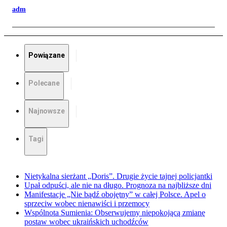
adm
Powiązane
Polecane
Najnowsze
Tagi
Nietykalna sierżant „Doris”. Drugie życie tajnej policjantki
Upał odpuści, ale nie na długo. Prognoza na najbliższe dni
Manifestacje „Nie bądź obojętny” w całej Polsce. Apel o
sprzeciw wobec nienawiści i przemocy
Wspólnota Sumienia: Obserwujemy niepokojącą zmianę
postaw wobec ukraińskich uchodźców