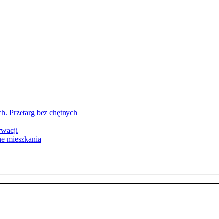
h. Przetarg bez chętnych
rwacji
ne mieszkania