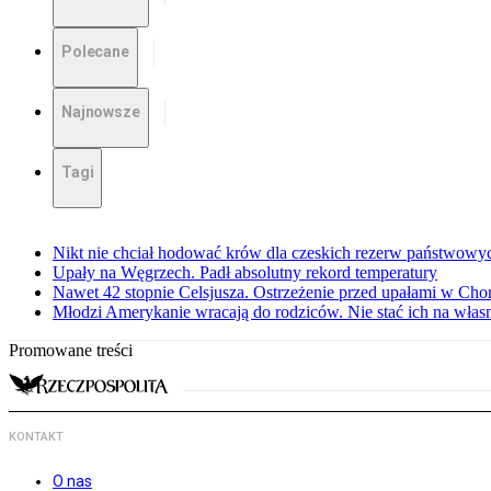
Polecane
Najnowsze
Tagi
Nikt nie chciał hodować krów dla czeskich rezerw państwowyc
Upały na Węgrzech. Padł absolutny rekord temperatury
Nawet 42 stopnie Celsjusza. Ostrzeżenie przed upałami w Cho
Młodzi Amerykanie wracają do rodziców. Nie stać ich na włas
Promowane treści
KONTAKT
O nas