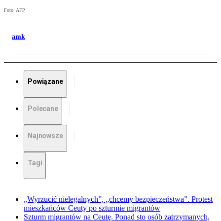
Foto: AFP
amk
Powiązane
Polecane
Najnowsze
Tagi
„Wyrzucić nielegalnych”, „chcemy bezpieczeństwa”. Protest
mieszkańców Ceuty po szturmie migrantów
Szturm migrantów na Ceutę. Ponad sto osób zatrzymanych,