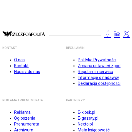
KONTAKT
REGULAMIN
O nas
Polityka Prywatności
Kontakt
Zmiana ustawień zgód
Napisz do nas
Regulamin serwisu
Informacje o nadawcy
Deklaracja dostępności
REKLAMA I PRENUMERATA
PARTNERZY
Reklama
E-kiosk.pl
Ogłoszenia
E-gazety.pl
Prenumerata
Nexto.pl
Archiwum
Mała księgowość