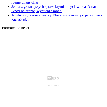
rośnie bilans ofiar
Jedna z głośniejszych spraw kryminalnych wraca. Amanda
Knox na scenie, wybuchł skandal
AI stworzyła nowe wirusy. Naukowcy mówią o przełomie i
zagrożeniach
Promowane treści