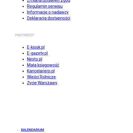
Zmiana ustawień zgód
Regulamin serwisu
Informacje o nadawcy
Deklaracja dostępności
PARTNERZY
E-kiosk.pl
E-gazety.pl
Nexto.pl
Mała księgowość
Kancelarierp.pl
Wieści Rolnicze
Życie Warszawy
KALENDARIUM