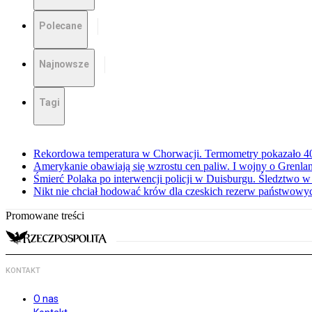
Polecane
Najnowsze
Tagi
Rekordowa temperatura w Chorwacji. Termometry pokazało 40 
Amerykanie obawiają się wzrostu cen paliw. I wojny o Grenla
Śmierć Polaka po interwencji policji w Duisburgu. Śledztwo 
Nikt nie chciał hodować krów dla czeskich rezerw państwowyc
Promowane treści
KONTAKT
O nas