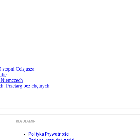
stopni Celsjusza
ndię
w Niemczech
h. Przetarg bez chętnych
REGULAMIN
Polityka Prywatności