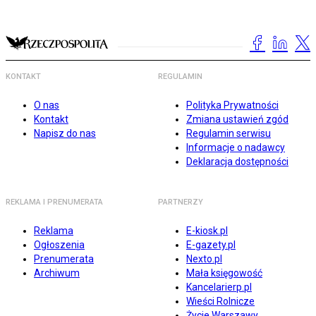
KONTAKT
REGULAMIN
O nas
Polityka Prywatności
Kontakt
Zmiana ustawień zgód
Napisz do nas
Regulamin serwisu
Informacje o nadawcy
Deklaracja dostępności
REKLAMA I PRENUMERATA
PARTNERZY
Reklama
E-kiosk.pl
Ogłoszenia
E-gazety.pl
Prenumerata
Nexto.pl
Archiwum
Mała księgowość
Kancelarierp.pl
Wieści Rolnicze
Życie Warszawy