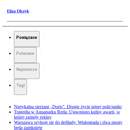
Eliza Olczyk
Powiązane
Polecane
Najnowsze
Tagi
Nietykalna sierżant „Doris”. Drugie życie tajnej policjantki
Tragedia w Aquaparku Reda. Ujawniono kulisy awarii, w
której zginęły rekiny
Warszawa szykuje się do defilady. Wisłostrada i dwa mosty
będą zamknięte