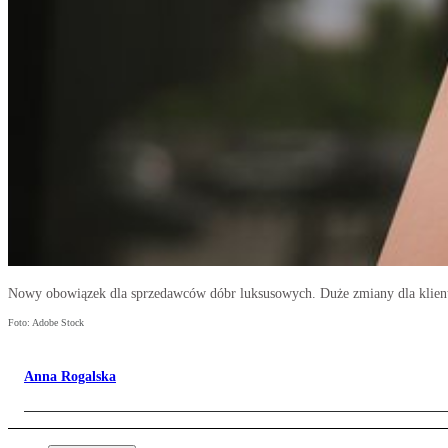
Nowy obowiązek dla sprzedawców dóbr luksusowych. Duże zmiany dla klie
Foto: Adobe Stock
Anna Rogalska