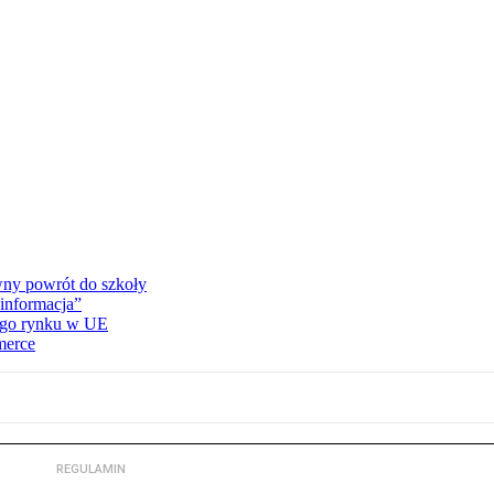
wny powrót do szkoły
informacja”
wego rynku w UE
merce
REGULAMIN