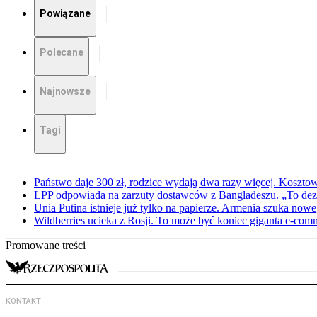
Powiązane
Polecane
Najnowsze
Tagi
Państwo daje 300 zł, rodzice wydają dwa razy więcej. Koszto
LPP odpowiada na zarzuty dostawców z Bangladeszu. „To dez
Unia Putina istnieje już tylko na papierze. Armenia szuka no
Wildberries ucieka z Rosji. To może być koniec giganta e-com
Promowane treści
KONTAKT