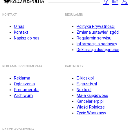
KONTAKT
REGULAMIN
O nas
Polityka Prywatności
Kontakt
Zmiana ustawień zgód
Napisz do nas
Regulamin serwisu
Informacje o nadawcy
Deklaracja dostępności
REKLAMA I PRENUMERATA
PARTNERZY
Reklama
E-kiosk.pl
Ogłoszenia
E-gazety.pl
Prenumerata
Nexto.pl
Archiwum
Mała księgowość
Kancelarierp.pl
Wieści Rolnicze
Życie Warszawy
NASZE WYDARZENIA