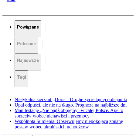
Powiązane
Polecane
Najnowsze
Tagi
Nietykalna sierżant „Doris”. Drugie życie tajnej policjantki
Upał odpuści, ale nie na długo. Prognoza na najbliższe dni
Manifestacje „Nie bądź obojętny” w całej Polsce. Apel o
sprzeciw wobec nienawiści i przemocy
Wspólnota Sumienia: Obserwujemy niepokojącą zmianę
postaw wobec ukraińskich uchodźców