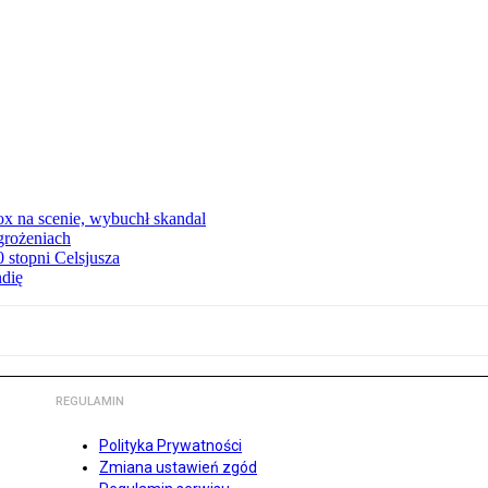
x na scenie, wybuchł skandal
grożeniach
stopni Celsjusza
ndię
REGULAMIN
Polityka Prywatności
Zmiana ustawień zgód