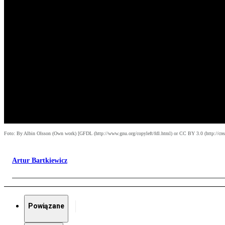
Foto: By Albin Olsson (Own work) [GFDL (http://www.gnu.org/copyleft/fdl.html) or CC BY 3.0 (http://cr
Artur Bartkiewicz
Powiązane