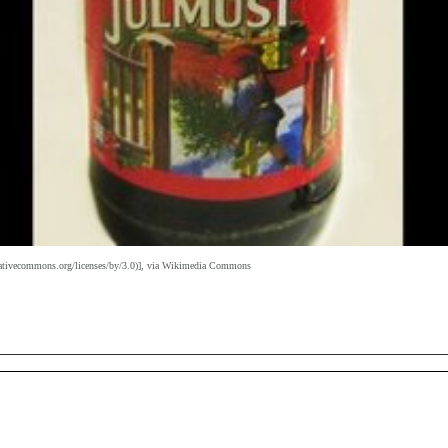
eativecommons.org/licenses/by/3.0)], via Wikimedia Commons