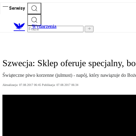
Serwisy
Wydarzenia
Szwecja: Sklep oferuje specjalny, 
Świąteczne piwo korzenne (julmust) - napój, który nawiązuje do Boż
Aktualizacja:
07.08.2017 06:45
Publikacja:
07.08.2017 06:34