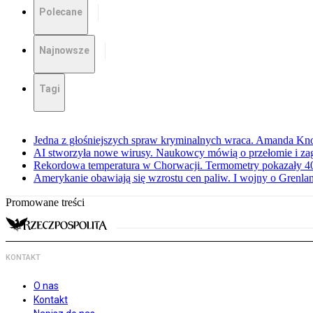
Polecane
Najnowsze
Tagi
Jedna z głośniejszych spraw kryminalnych wraca. Amanda Kno
AI stworzyła nowe wirusy. Naukowcy mówią o przełomie i za
Rekordowa temperatura w Chorwacji. Termometry pokazały 40 
Amerykanie obawiają się wzrostu cen paliw. I wojny o Grenla
Promowane treści
KONTAKT
O nas
Kontakt