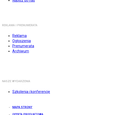
Napisz do nas
REKLAMA I PRENUMERATA
Reklama
Ogłoszenia
Prenumerata
Archiwum
NASZE WYDARZENIA
Szkolenia i konferencje
MAPA STRONY
OFERTA PRODUKTOWA