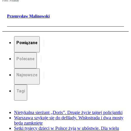
Foto: Pixabay
Przemysław Malinowski
Powiązane
Polecane
Najnowsze
Tagi
Nietykalna sierżant „Doris”. Drugie życie tajnej policjantki
Warszawa szykuje się do defilady. Wisłostrada i dwa mosty
będą zamknięte
Setki tysięcy dzieci w Polsce żyją w ubóstwie. Dla wielu