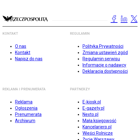
KONTAKT
REGULAMIN
O nas
Polityka Prywatności
Kontakt
Zmiana ustawień zgód
Napisz do nas
Regulamin serwisu
Informacje o nadawcy
Deklaracja dostępności
REKLAMA I PRENUMERATA
PARTNERZY
Reklama
E-kiosk.pl
Ogłoszenia
E-gazety.pl
Prenumerata
Nexto.pl
Archiwum
Mała księgowość
Kancelarierp.pl
Wieści Rolnicze
Życie Warszawy