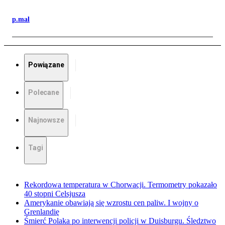
p.mal
Powiązane
Polecane
Najnowsze
Tagi
Rekordowa temperatura w Chorwacji. Termometry pokazało
40 stopni Celsjusza
Amerykanie obawiają się wzrostu cen paliw. I wojny o
Grenlandię
Śmierć Polaka po interwencji policji w Duisburgu. Śledztwo