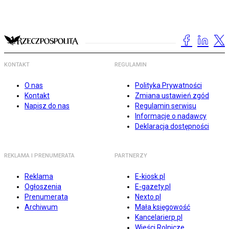
KONTAKT
REGULAMIN
O nas
Polityka Prywatności
Kontakt
Zmiana ustawień zgód
Napisz do nas
Regulamin serwisu
Informacje o nadawcy
Deklaracja dostępności
REKLAMA I PRENUMERATA
PARTNERZY
Reklama
E-kiosk.pl
Ogłoszenia
E-gazety.pl
Prenumerata
Nexto.pl
Archiwum
Mała księgowość
Kancelarierp.pl
Wieści Rolnicze