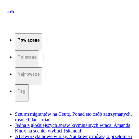
arb
Powiązane
Polecane
Najnowsze
Tagi
Szturm migrantów na Ceutę. Ponad sto osób zatrzymanych,
rośnie bilans ofiar
Jedna z głośniejszych spraw kryminalnych wraca. Amanda
Knox na scenie, wybuchł skandal
AI stworzyła nowe wirusy. Naukowcy mówią o przełomie i