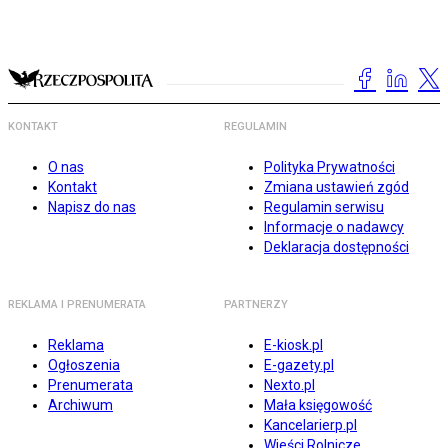
KONTAKT
REGULAMIN
O nas
Polityka Prywatności
Kontakt
Zmiana ustawień zgód
Napisz do nas
Regulamin serwisu
Informacje o nadawcy
Deklaracja dostępności
REKLAMA I PRENUMERATA
PARTNERZY
Reklama
E-kiosk.pl
Ogłoszenia
E-gazety.pl
Prenumerata
Nexto.pl
Archiwum
Mała księgowość
Kancelarierp.pl
Wieści Rolnicze