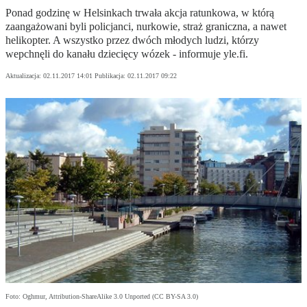
Ponad godzinę w Helsinkach trwała akcja ratunkowa, w którą
zaangażowani byli policjanci, nurkowie, straż graniczna, a nawet
helikopter. A wszystko przez dwóch młodych ludzi, którzy
wepchnęli do kanału dziecięcy wózek - informuje yle.fi.
Aktualizacja:
02.11.2017 14:01
Publikacja:
02.11.2017 09:22
Foto: Oghmur, Attribution-ShareAlike 3.0 Unported (CC BY-SA 3.0)