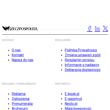
KONTAKT
REGULAMIN
O nas
Polityka Prywatności
Kontakt
Zmiana ustawień zgód
Napisz do nas
Regulamin serwisu
Informacje o nadawcy
Deklaracja dostępności
REKLAMA I PRENUMERATA
PARTNERZY
Reklama
E-kiosk.pl
Ogłoszenia
E-gazety.pl
Prenumerata
Nexto.pl
Archiwum
Mała księgowość