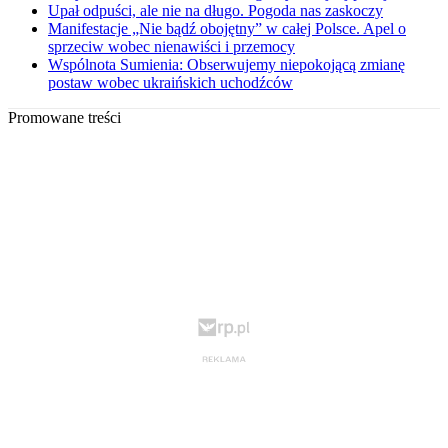
Upał odpuści, ale nie na długo. Pogoda nas zaskoczy
Manifestacje „Nie bądź obojętny” w całej Polsce. Apel o
sprzeciw wobec nienawiści i przemocy
Wspólnota Sumienia: Obserwujemy niepokojącą zmianę
postaw wobec ukraińskich uchodźców
Promowane treści