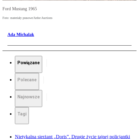
Ford Mustang 1965
Foto: materiały prasowe/Ardor Auctions
Ada Michalak
Powiązane
Polecane
Najnowsze
Tagi
Nietykalna sierżant „Doris”. Drugie życie tajnej policjantki