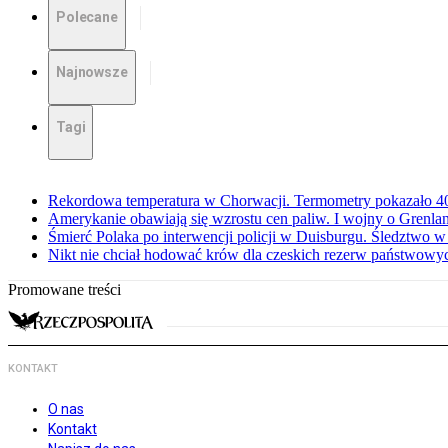
Polecane
Najnowsze
Tagi
Rekordowa temperatura w Chorwacji. Termometry pokazało 40 
Amerykanie obawiają się wzrostu cen paliw. I wojny o Grenla
Śmierć Polaka po interwencji policji w Duisburgu. Śledztwo 
Nikt nie chciał hodować krów dla czeskich rezerw państwowyc
Promowane treści
KONTAKT
O nas
Kontakt