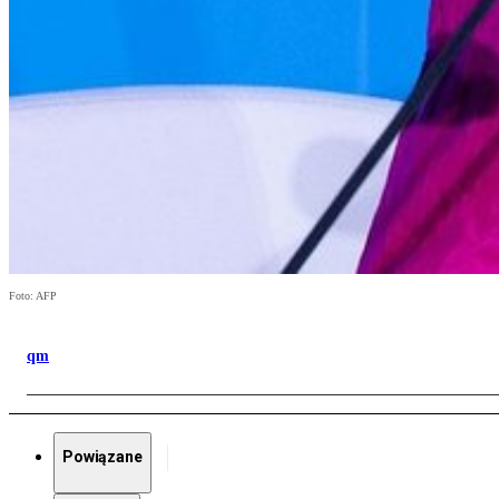
Foto: AFP
qm
Powiązane