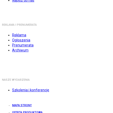
Napisz do nas
REKLAMA I PRENUMERATA
Reklama
Ogłoszenia
Prenumerata
Archiwum
NASZE WYDARZENIA
Szkolenia i konferencje
MAPA STRONY
OFERTA PRODUKTOWA