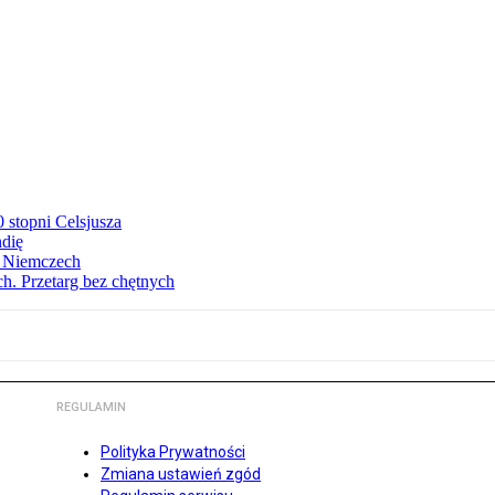
stopni Celsjusza
ndię
w Niemczech
h. Przetarg bez chętnych
REGULAMIN
Polityka Prywatności
Zmiana ustawień zgód