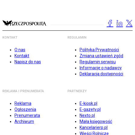
KONTAKT
REGULAMIN
O nas
Polityka Prywatności
Kontakt
Zmiana ustawień zgód
Napisz do nas
Regulamin serwisu
Informacje o nadawcy
Deklaracja dostępności
REKLAMA I PRENUMERATA
PARTNERZY
Reklama
E-kiosk.pl
Ogłoszenia
E-gazety.pl
Prenumerata
Nexto.pl
Archiwum
Mała księgowość
Kancelarierp.pl
Wieści Rolnicze