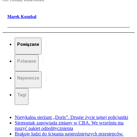
Foto: Fotorzepa, Roman Bosiacki
Marek Kozubal
Powiązane
Polecane
Najnowsze
Tagi
Nietykalna sierżant „Doris”. Drugie życie tajnej policjantki
Siemoniak zapowiada zmiany w CBA. We wrześniu ma
ruszyć pakiet odpolitycznienia
Brakuje ludzi do ścigania najgroźniejszych przestępców.