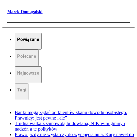
Marek Domagalski
Powiązane
Polecane
Najnowsze
Tagi
Banki mogą żądać od klientów skanu dowodu osobistego.
Prawnicy: jest pewne „ale”
Trudna walka z samowolą budowlaną. NIK wini gminy i
nadzór, a te polityków
Prawo jazdy nie wystarczy do wynajęcia auta. Kary nawet do