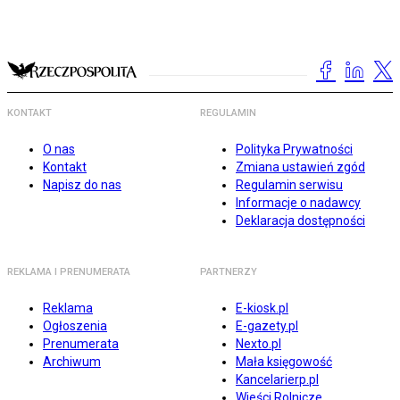
KONTAKT
REGULAMIN
O nas
Polityka Prywatności
Kontakt
Zmiana ustawień zgód
Napisz do nas
Regulamin serwisu
Informacje o nadawcy
Deklaracja dostępności
REKLAMA I PRENUMERATA
PARTNERZY
Reklama
E-kiosk.pl
Ogłoszenia
E-gazety.pl
Prenumerata
Nexto.pl
Archiwum
Mała księgowość
Kancelarierp.pl
Wieści Rolnicze