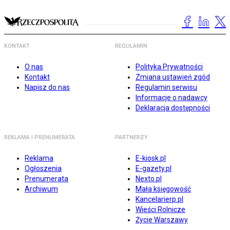
KONTAKT
REGULAMIN
O nas
Polityka Prywatności
Kontakt
Zmiana ustawień zgód
Napisz do nas
Regulamin serwisu
Informacje o nadawcy
Deklaracja dostępności
REKLAMA I PRENUMERATA
PARTNERZY
Reklama
E-kiosk.pl
Ogłoszenia
E-gazety.pl
Prenumerata
Nexto.pl
Archiwum
Mała księgowość
Kancelarierp.pl
Wieści Rolnicze
Życie Warszawy