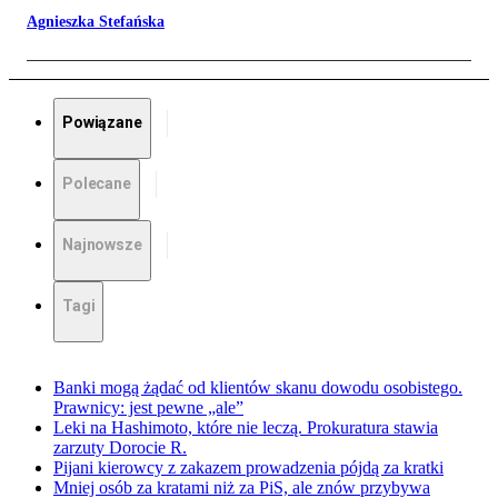
Agnieszka Stefańska
Powiązane
Polecane
Najnowsze
Tagi
Banki mogą żądać od klientów skanu dowodu osobistego.
Prawnicy: jest pewne „ale”
Leki na Hashimoto, które nie leczą. Prokuratura stawia
zarzuty Dorocie R.
Pijani kierowcy z zakazem prowadzenia pójdą za kratki
Mniej osób za kratami niż za PiS, ale znów przybywa