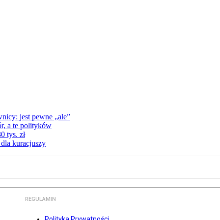
nicy: jest pewne „ale”
, a te polityków
 tys. zł
 dla kuracjuszy
REGULAMIN
Polityka Prywatności