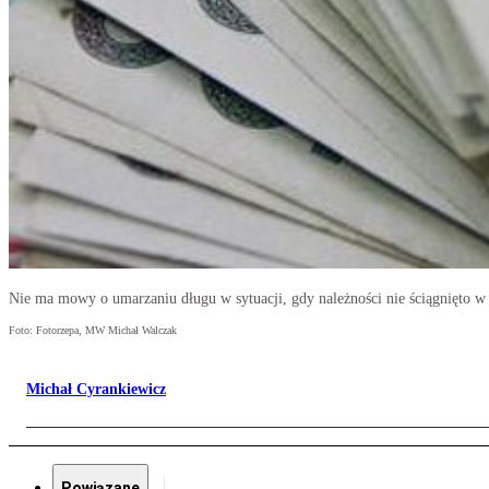
Nie ma mowy o umarzaniu długu w sytuacji, gdy należności nie ściągnięto 
Foto: Fotorzepa, MW Michał Walczak
Michał Cyrankiewicz
Powiązane