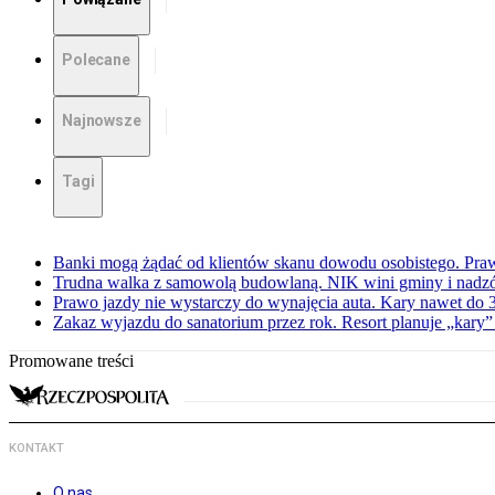
Polecane
Najnowsze
Tagi
Banki mogą żądać od klientów skanu dowodu osobistego. Praw
Trudna walka z samowolą budowlaną. NIK wini gminy i nadzór
Prawo jazdy nie wystarczy do wynajęcia auta. Kary nawet do 30
Zakaz wyjazdu do sanatorium przez rok. Resort planuje „kary”
Promowane treści
KONTAKT
O nas