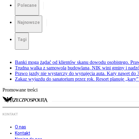
Polecane
Najnowsze
Tagi
Banki mogą żądać od klientów skanu dowodu osobistego. Praw
Trudna walka z samowolą budowlaną. NIK wini gminy i nadzór
Prawo jazdy nie wystarczy do wynajęcia auta. Kary nawet do 30
Zakaz wyjazdu do sanatorium przez rok. Resort planuje „kary”
Promowane treści
KONTAKT
O nas
Kontakt