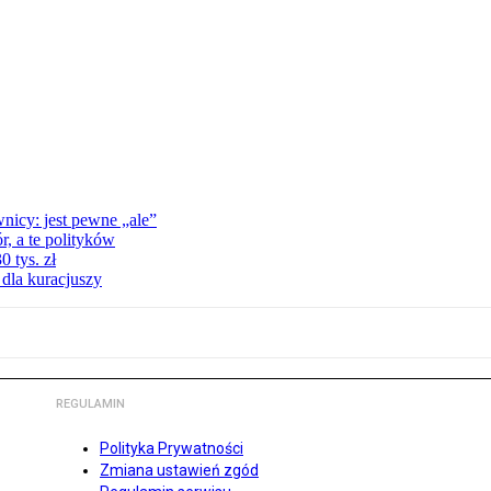
nicy: jest pewne „ale”
, a te polityków
 tys. zł
 dla kuracjuszy
REGULAMIN
Polityka Prywatności
Zmiana ustawień zgód