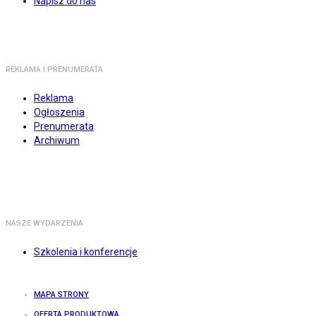
Napisz do nas
REKLAMA I PRENUMERATA
Reklama
Ogłoszenia
Prenumerata
Archiwum
NASZE WYDARZENIA
Szkolenia i konferencje
MAPA STRONY
OFERTA PRODUKTOWA