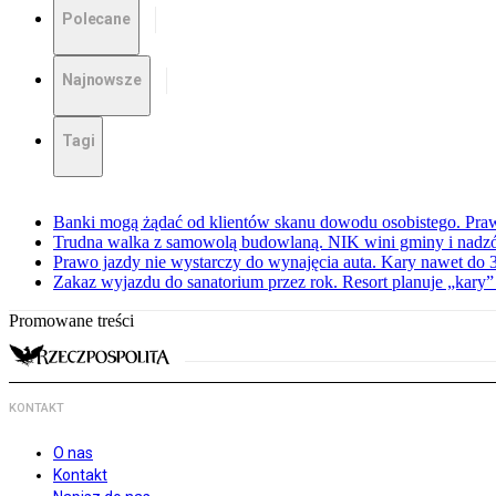
Polecane
Najnowsze
Tagi
Banki mogą żądać od klientów skanu dowodu osobistego. Praw
Trudna walka z samowolą budowlaną. NIK wini gminy i nadzór
Prawo jazdy nie wystarczy do wynajęcia auta. Kary nawet do 30
Zakaz wyjazdu do sanatorium przez rok. Resort planuje „kary”
Promowane treści
KONTAKT
O nas
Kontakt