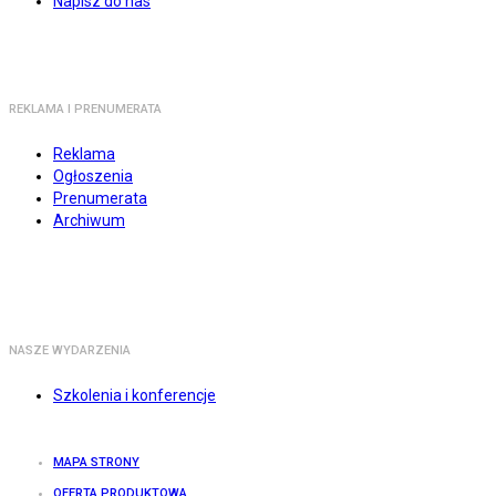
Napisz do nas
REKLAMA I PRENUMERATA
Reklama
Ogłoszenia
Prenumerata
Archiwum
NASZE WYDARZENIA
Szkolenia i konferencje
MAPA STRONY
OFERTA PRODUKTOWA