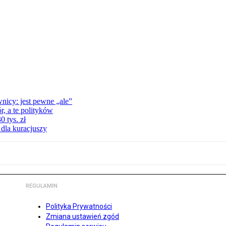
nicy: jest pewne „ale”
, a te polityków
 tys. zł
 dla kuracjuszy
REGULAMIN
Polityka Prywatności
Zmiana ustawień zgód