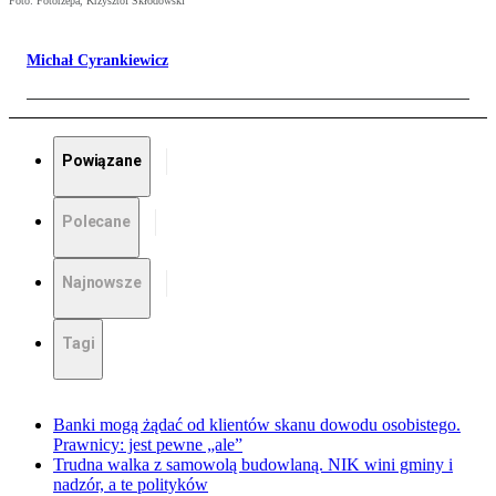
Foto: Fotorzepa, Krzysztof Skłodowski
Michał Cyrankiewicz
Powiązane
Polecane
Najnowsze
Tagi
Banki mogą żądać od klientów skanu dowodu osobistego.
Prawnicy: jest pewne „ale”
Trudna walka z samowolą budowlaną. NIK wini gminy i
nadzór, a te polityków