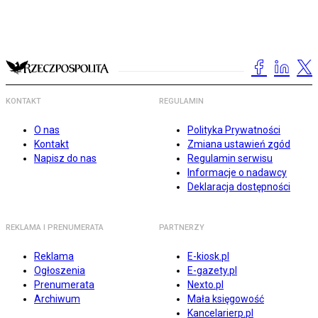
KONTAKT
REGULAMIN
O nas
Polityka Prywatności
Kontakt
Zmiana ustawień zgód
Napisz do nas
Regulamin serwisu
Informacje o nadawcy
Deklaracja dostępności
REKLAMA I PRENUMERATA
PARTNERZY
Reklama
E-kiosk.pl
Ogłoszenia
E-gazety.pl
Prenumerata
Nexto.pl
Archiwum
Mała księgowość
Kancelarierp.pl