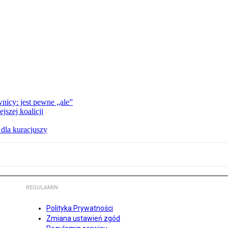
nicy: jest pewne „ale”
szej koalicji
 dla kuracjuszy
REGULAMIN
Polityka Prywatności
Zmiana ustawień zgód