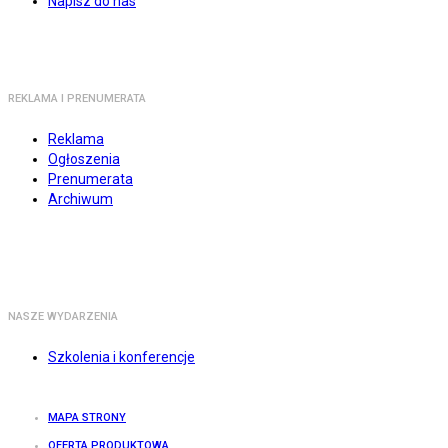
Napisz do nas
REKLAMA I PRENUMERATA
Reklama
Ogłoszenia
Prenumerata
Archiwum
NASZE WYDARZENIA
Szkolenia i konferencje
MAPA STRONY
OFERTA PRODUKTOWA