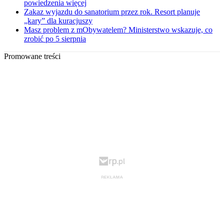
powiedzenia więcej
Zakaz wyjazdu do sanatorium przez rok. Resort planuje
„kary” dla kuracjuszy
Masz problem z mObywatelem? Ministerstwo wskazuje, co
zrobić po 5 sierpnia
Promowane treści