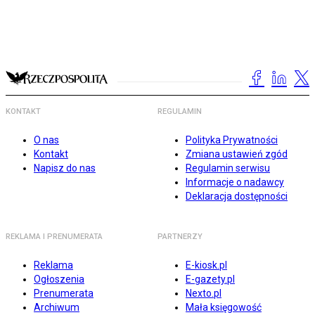
KONTAKT
REGULAMIN
O nas
Polityka Prywatności
Kontakt
Zmiana ustawień zgód
Napisz do nas
Regulamin serwisu
Informacje o nadawcy
Deklaracja dostępności
REKLAMA I PRENUMERATA
PARTNERZY
Reklama
E-kiosk.pl
Ogłoszenia
E-gazety.pl
Prenumerata
Nexto.pl
Archiwum
Mała księgowość