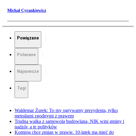
Michał Cyrankiewicz
Powiązane
Polecane
Najnowsze
Tagi
Waldemar Żurek: To my ogrywamy prezydenta, tylko
metodami zgodnymi z prawem
Trudna walka z samowolą budowlaną. NIK wini gminy i
nadzór, a te polityków
Komisja chce zmian w prawie. 10-latek ma mieć do