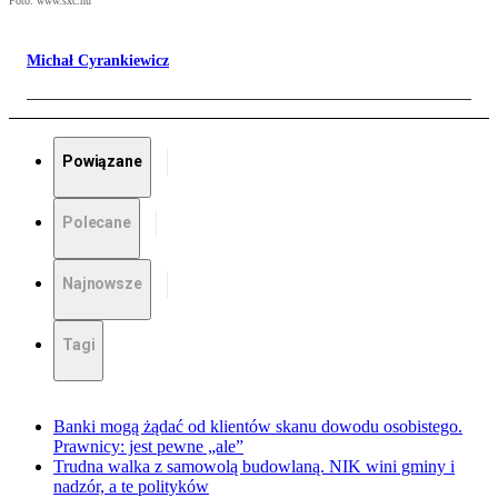
Foto: www.sxc.hu
Michał Cyrankiewicz
Powiązane
Polecane
Najnowsze
Tagi
Banki mogą żądać od klientów skanu dowodu osobistego.
Prawnicy: jest pewne „ale”
Trudna walka z samowolą budowlaną. NIK wini gminy i
nadzór, a te polityków