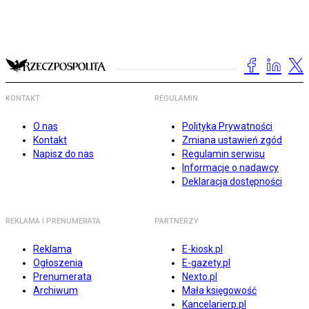
KONTAKT
REGULAMIN
O nas
Polityka Prywatności
Kontakt
Zmiana ustawień zgód
Napisz do nas
Regulamin serwisu
Informacje o nadawcy
Deklaracja dostępności
REKLAMA I PRENUMERATA
PARTNERZY
Reklama
E-kiosk.pl
Ogłoszenia
E-gazety.pl
Prenumerata
Nexto.pl
Archiwum
Mała księgowość
Kancelarierp.pl