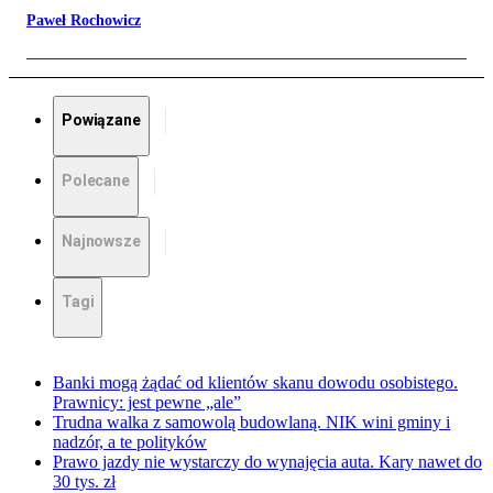
Paweł Rochowicz
Powiązane
Polecane
Najnowsze
Tagi
Banki mogą żądać od klientów skanu dowodu osobistego.
Prawnicy: jest pewne „ale”
Trudna walka z samowolą budowlaną. NIK wini gminy i
nadzór, a te polityków
Prawo jazdy nie wystarczy do wynajęcia auta. Kary nawet do
30 tys. zł