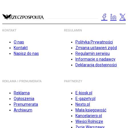
KONTAKT
REGULAMIN
O nas
Polityka Prywatności
Kontakt
Zmiana ustawień zgód
Napisz do nas
Regulamin serwisu
Informacje o nadawcy
Deklaracja dostępności
REKLAMA I PRENUMERATA
PARTNERZY
Reklama
E-kiosk.pl
Ogłoszenia
E-gazety.pl
Prenumerata
Nexto.pl
Archiwum
Mała księgowość
Kancelarierp.pl
Wieści Rolnicze
Życie Warszawy