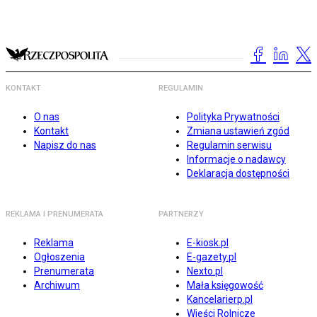
KONTAKT
REGULAMIN
O nas
Polityka Prywatności
Kontakt
Zmiana ustawień zgód
Napisz do nas
Regulamin serwisu
Informacje o nadawcy
Deklaracja dostępności
REKLAMA I PRENUMERATA
PARTNERZY
Reklama
E-kiosk.pl
Ogłoszenia
E-gazety.pl
Prenumerata
Nexto.pl
Archiwum
Mała księgowość
Kancelarierp.pl
Wieści Rolnicze