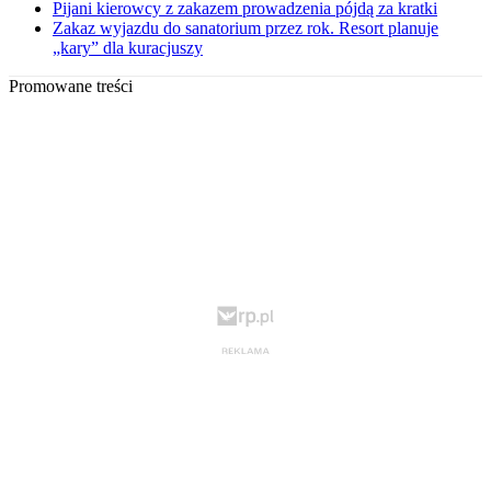
Pijani kierowcy z zakazem prowadzenia pójdą za kratki
Zakaz wyjazdu do sanatorium przez rok. Resort planuje
„kary” dla kuracjuszy
Promowane treści