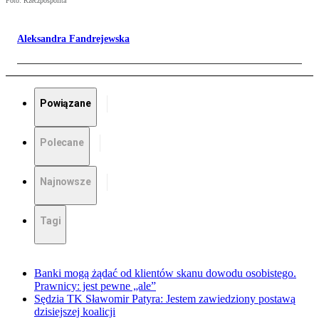
Foto: Rzeczpospolita
Aleksandra Fandrejewska
Powiązane
Polecane
Najnowsze
Tagi
Banki mogą żądać od klientów skanu dowodu osobistego.
Prawnicy: jest pewne „ale”
Sędzia TK Sławomir Patyra: Jestem zawiedziony postawą
dzisiejszej koalicji