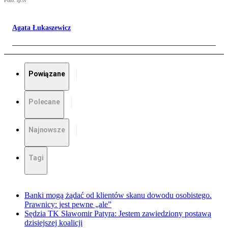
Foto: rp.tv
Agata Łukaszewicz
Powiązane
Polecane
Najnowsze
Tagi
Banki mogą żądać od klientów skanu dowodu osobistego.
Prawnicy: jest pewne „ale”
Sędzia TK Sławomir Patyra: Jestem zawiedziony postawą
dzisiejszej koalicji