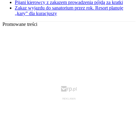
Pijani kierowcy z zakazem prowadzenia pójdą za kratki
Zakaz wyjazdu do sanatorium przez rok. Resort planuje
„kary” dla kuracjuszy
Promowane treści