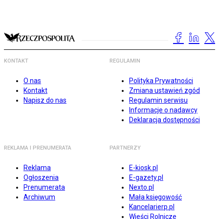
KONTAKT
REGULAMIN
O nas
Polityka Prywatności
Kontakt
Zmiana ustawień zgód
Napisz do nas
Regulamin serwisu
Informacje o nadawcy
Deklaracja dostępności
REKLAMA I PRENUMERATA
PARTNERZY
Reklama
E-kiosk.pl
Ogłoszenia
E-gazety.pl
Prenumerata
Nexto.pl
Archiwum
Mała księgowość
Kancelarierp.pl
Wieści Rolnicze