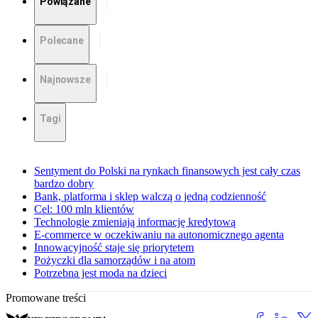
Powiązane
Polecane
Najnowsze
Tagi
Sentyment do Polski na rynkach finansowych jest cały czas
bardzo dobry
Bank, platforma i sklep walczą o jedną codzienność
Cel: 100 mln klientów
Technologie zmieniają informację kredytową
E-commerce w oczekiwaniu na autonomicznego agenta
Innowacyjność staje się priorytetem
Pożyczki dla samorządów i na atom
Potrzebna jest moda na dzieci
Promowane treści