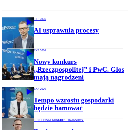
EKF 2026
AI usprawnia procesy
EKF 2026
Nowy konkurs
„Rzeczpospolitej” i PwC. Głos
mają nagrodzeni
EKF 2026
Tempo wzrostu gospodarki
będzie hamować
EUROPEJSKI KONGRES FINANSOWY