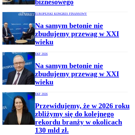
biznesowego
EUROPEJSKI KONGRES FINANSOWY
Na samym betonie nie
zbudujemy przewag w XXI
wieku
EKF 2026
Na samym betonie nie
zbudujemy przewag w XXI
wieku
EKF 2026
Przewidujemy, że w 2026 roku
zbliżymy się do kolejnego
rekordu branży w okolicach
130 mld zł.