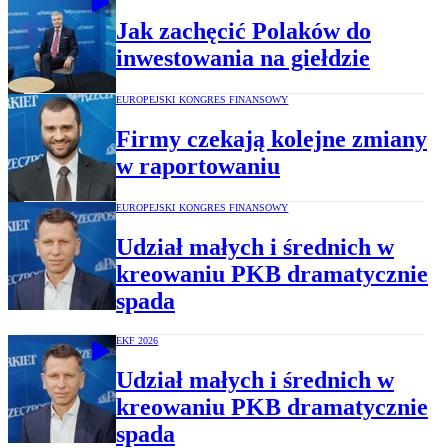
Jak zachęcić Polaków do
inwestowania na giełdzie
EUROPEJSKI KONGRES FINANSOWY
Firmy czekają kolejne zmiany
w raportowaniu
EUROPEJSKI KONGRES FINANSOWY
Udział małych i średnich w
kreowaniu PKB dramatycznie
spada
EKF 2026
Udział małych i średnich w
kreowaniu PKB dramatycznie
spada