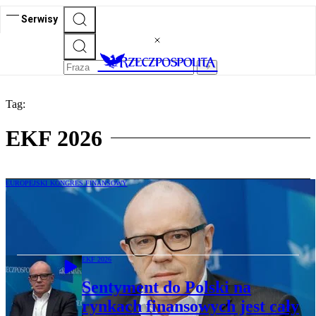
Serwisy
Tag:
EKF 2026
EUROPEJSKI KONGRES FINANSOWY
Sentyment do Polski na rynkach
finansowych jest cały czas bardzo dobry
EKF 2026
Sentyment do Polski na
rynkach finansowych jest cały