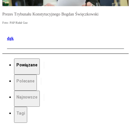
Prezes Trybunału Konstytucyjnego Bogdan Święczkowski
Foto: PAP/Rafał Guz
dgk
Powiązane
Polecane
Najnowsze
Tagi