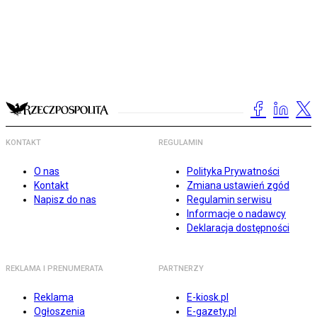
KONTAKT
REGULAMIN
O nas
Polityka Prywatności
Kontakt
Zmiana ustawień zgód
Napisz do nas
Regulamin serwisu
Informacje o nadawcy
Deklaracja dostępności
REKLAMA I PRENUMERATA
PARTNERZY
Reklama
E-kiosk.pl
Ogłoszenia
E-gazety.pl