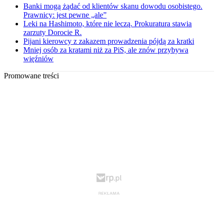
Banki mogą żądać od klientów skanu dowodu osobistego.
Prawnicy: jest pewne „ale”
Leki na Hashimoto, które nie leczą. Prokuratura stawia
zarzuty Dorocie R.
Pijani kierowcy z zakazem prowadzenia pójdą za kratki
Mniej osób za kratami niż za PiS, ale znów przybywa
więźniów
Promowane treści