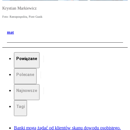
Krystian Markiewicz
Foto: Rzeczpospolita, Piotr Guzik
mat
Powiązane
Polecane
Najnowsze
Tagi
Banki mogą żądać od klientów skanu dowodu osobistego.