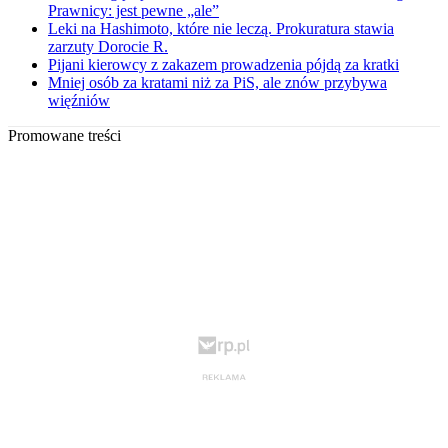
Prawnicy: jest pewne „ale”
Leki na Hashimoto, które nie leczą. Prokuratura stawia
zarzuty Dorocie R.
Pijani kierowcy z zakazem prowadzenia pójdą za kratki
Mniej osób za kratami niż za PiS, ale znów przybywa
więźniów
Promowane treści