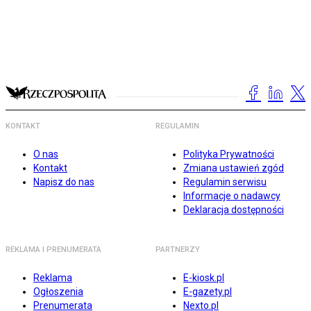
KONTAKT
REGULAMIN
O nas
Polityka Prywatności
Kontakt
Zmiana ustawień zgód
Napisz do nas
Regulamin serwisu
Informacje o nadawcy
Deklaracja dostępności
REKLAMA I PRENUMERATA
PARTNERZY
Reklama
E-kiosk.pl
Ogłoszenia
E-gazety.pl
Prenumerata
Nexto.pl