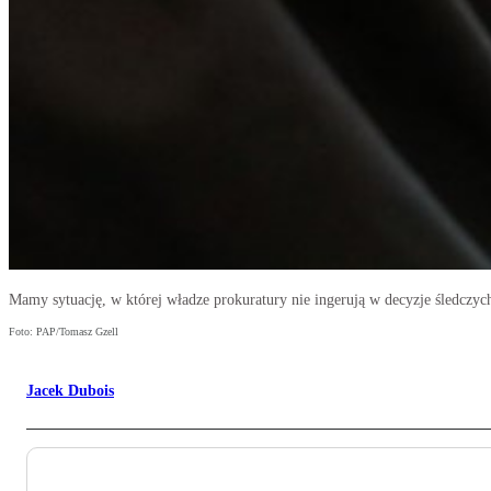
Mamy sytuację, w której władze prokuratury nie ingerują w decyzje śledczych
Foto: PAP/Tomasz Gzell
Jacek Dubois