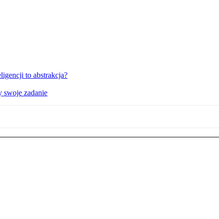
igencji to abstrakcja?
y swoje zadanie