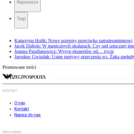
Najnowsze
Tagi
Katarzyna Holik: Nowe przepisy przeciwko patostreamingowi
Jacek Dubois: W magicznych okularach. Czy sąd sztucznej intel
Joanna Parafianowicz: Wysyp ekspertów od… życia
Jarosław Gwizdak: Ustne motywy orzeczenia ws. Żaka spełnił
Promowane treści
KONTAKT
O nas
Kontakt
Napisz do nas
REGULAMIN