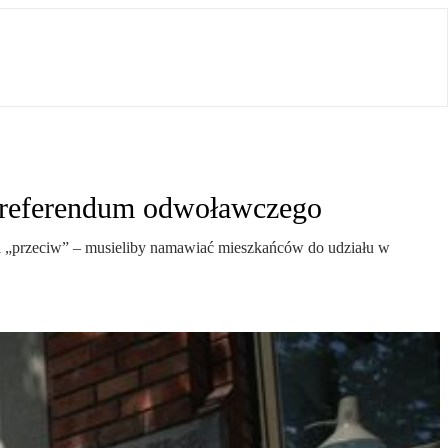
 referendum odwoławczego
 i „przeciw” – musieliby namawiać mieszkańców do udziału w