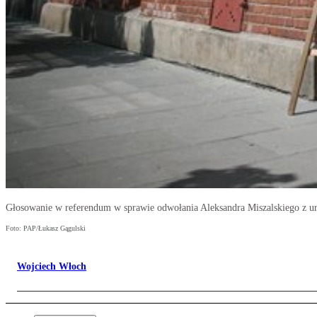
Głosowanie w referendum w sprawie odwołania Aleksandra Miszalskiego z u
Foto: PAP/Łukasz Gągulski
Wojciech Włoch