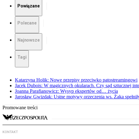
Powiązane
Polecane
Najnowsze
Tagi
Katarzyna Holik: Nowe przepisy przeciwko patostreamingowi
Jacek Dubois: W magicznych okularach. Czy sąd sztucznej intel
Joanna Parafianowicz: Wysyp ekspertów od… życia
Jarosław Gwizdak: Ustne motywy orzeczenia ws. Żaka spełnił
Promowane treści
KONTAKT