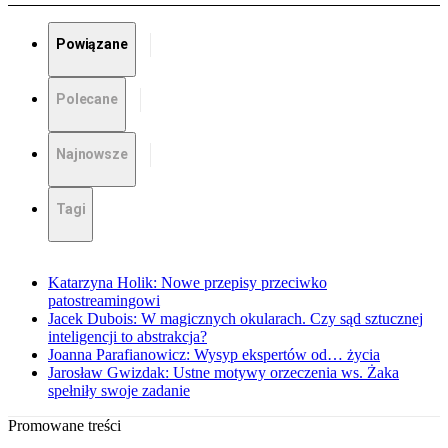
Powiązane
Polecane
Najnowsze
Tagi
Katarzyna Holik: Nowe przepisy przeciwko
patostreamingowi
Jacek Dubois: W magicznych okularach. Czy sąd sztucznej
inteligencji to abstrakcja?
Joanna Parafianowicz: Wysyp ekspertów od… życia
Jarosław Gwizdak: Ustne motywy orzeczenia ws. Żaka
spełniły swoje zadanie
Promowane treści