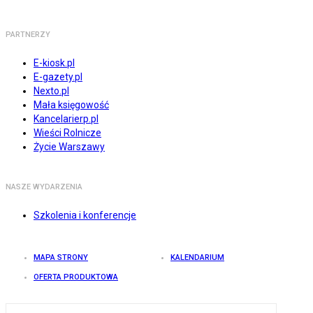
PARTNERZY
E-kiosk.pl
E-gazety.pl
Nexto.pl
Mała księgowość
Kancelarierp.pl
Wieści Rolnicze
Życie Warszawy
NASZE WYDARZENIA
Szkolenia i konferencje
MAPA STRONY
KALENDARIUM
OFERTA PRODUKTOWA