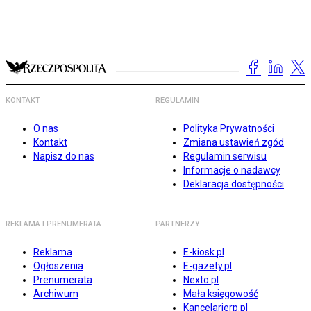
KONTAKT
REGULAMIN
O nas
Polityka Prywatności
Kontakt
Zmiana ustawień zgód
Napisz do nas
Regulamin serwisu
Informacje o nadawcy
Deklaracja dostępności
REKLAMA I PRENUMERATA
PARTNERZY
Reklama
E-kiosk.pl
Ogłoszenia
E-gazety.pl
Prenumerata
Nexto.pl
Archiwum
Mała księgowość
Kancelarierp.pl