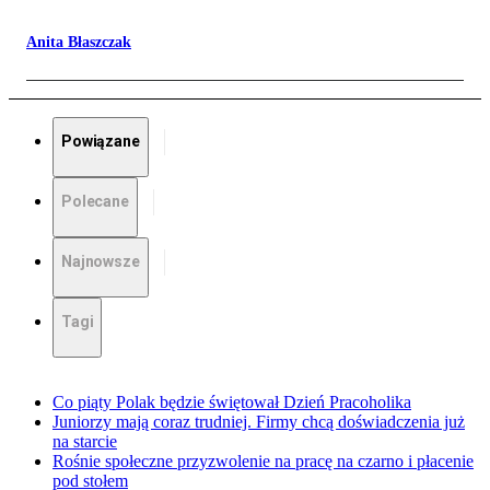
Anita Błaszczak
Powiązane
Polecane
Najnowsze
Tagi
Co piąty Polak będzie świętował Dzień Pracoholika
Juniorzy mają coraz trudniej. Firmy chcą doświadczenia już
na starcie
Rośnie społeczne przyzwolenie na pracę na czarno i płacenie
pod stołem