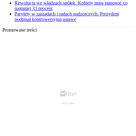
Rewolucja we władzach spółek. Kobiety mają stanowić co
najmniej 33 procent
Parytety w zarządach i radach nadzorczych. Prezydent
podpisał kontrowersyjną ustawę
Promowane treści