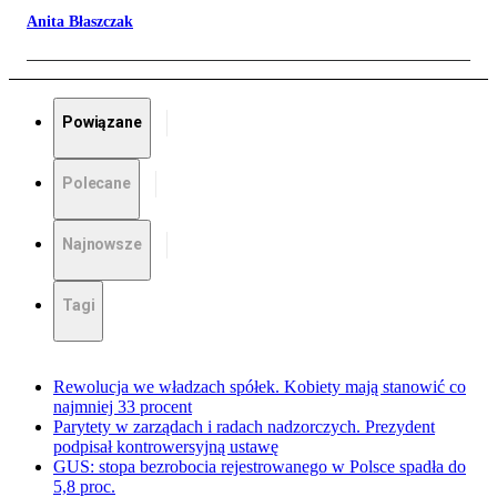
Anita Błaszczak
Powiązane
Polecane
Najnowsze
Tagi
Rewolucja we władzach spółek. Kobiety mają stanowić co
najmniej 33 procent
Parytety w zarządach i radach nadzorczych. Prezydent
podpisał kontrowersyjną ustawę
GUS: stopa bezrobocia rejestrowanego w Polsce spadła do
5,8 proc.