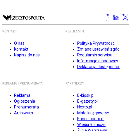
KONTAKT
REGULAMIN
O nas
Polityka Prywatności
Kontakt
Zmiana ustawień zgód
Napisz do nas
Regulamin serwisu
Informacje o nadawcy
Deklaracja dostępności
REKLAMA I PRENUMERATA
PARTNERZY
Reklama
E-kiosk.pl
Ogłoszenia
E-gazety.pl
Prenumerata
Nexto.pl
Archiwum
Mała księgowość
Kancelarierp.pl
Wieści Rolnicze
Życie Warszawy