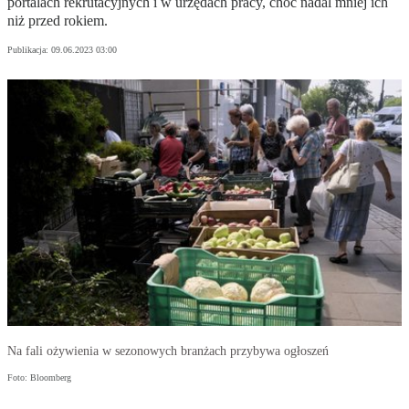
portalach rekrutacyjnych i w urzędach pracy, choć nadal mniej ich
niż przed rokiem.
Publikacja:
09.06.2023 03:00
Na fali ożywienia w sezonowych branżach przybywa ogłoszeń
Foto: Bloomberg