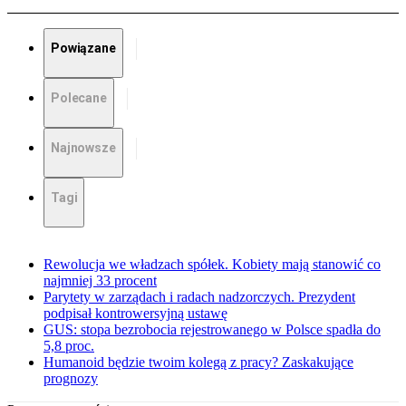
Powiązane
Polecane
Najnowsze
Tagi
Rewolucja we władzach spółek. Kobiety mają stanowić co
najmniej 33 procent
Parytety w zarządach i radach nadzorczych. Prezydent
podpisał kontrowersyjną ustawę
GUS: stopa bezrobocia rejestrowanego w Polsce spadła do
5,8 proc.
Humanoid będzie twoim kolegą z pracy? Zaskakujące
prognozy