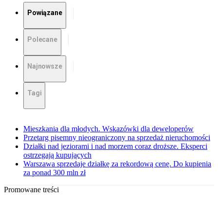
Powiązane
Polecane
Najnowsze
Tagi
Mieszkania dla młodych. Wskazówki dla deweloperów
Przetarg pisemny nieograniczony na sprzedaż nieruchomości
Działki nad jeziorami i nad morzem coraz droższe. Eksperci
ostrzegają kupujących
Warszawa sprzedaje działkę za rekordową cenę. Do kupienia
za ponad 300 mln zł
Promowane treści