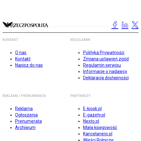
KONTAKT
REGULAMIN
O nas
Polityka Prywatności
Kontakt
Zmiana ustawień zgód
Napisz do nas
Regulamin serwisu
Informacje o nadawcy
Deklaracja dostępności
REKLAMA I PRENUMERATA
PARTNERZY
Reklama
E-kiosk.pl
Ogłoszenia
E-gazety.pl
Prenumerata
Nexto.pl
Archiwum
Mała księgowość
Kancelarierp.pl
Wieści Rolnicze