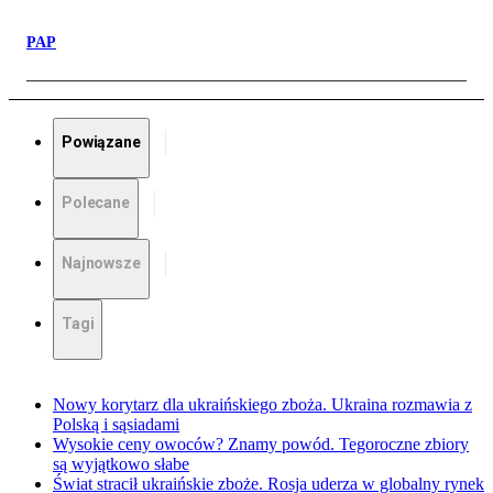
PAP
Powiązane
Polecane
Najnowsze
Tagi
Nowy korytarz dla ukraińskiego zboża. Ukraina rozmawia z
Polską i sąsiadami
Wysokie ceny owoców? Znamy powód. Tegoroczne zbiory
są wyjątkowo słabe
Świat stracił ukraińskie zboże. Rosja uderza w globalny rynek