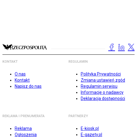
KONTAKT
REGULAMIN
O nas
Polityka Prywatności
Kontakt
Zmiana ustawień zgód
Napisz do nas
Regulamin serwisu
Informacje o nadawcy
Deklaracja dostępności
REKLAMA I PRENUMERATA
PARTNERZY
Reklama
E-kiosk.pl
Ogłoszenia
E-gazety.pl