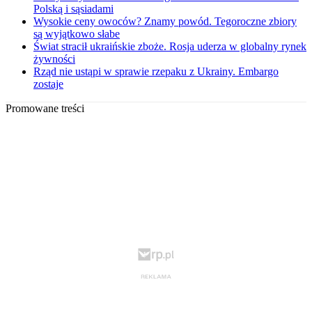
Polską i sąsiadami
Wysokie ceny owoców? Znamy powód. Tegoroczne zbiory
są wyjątkowo słabe
Świat stracił ukraińskie zboże. Rosja uderza w globalny rynek
żywności
Rząd nie ustąpi w sprawie rzepaku z Ukrainy. Embargo
zostaje
Promowane treści