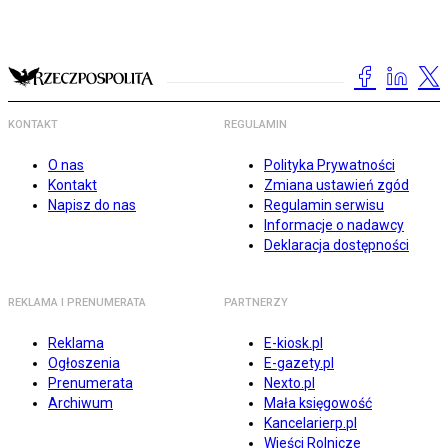
KONTAKT
REGULAMIN
O nas
Polityka Prywatności
Kontakt
Zmiana ustawień zgód
Napisz do nas
Regulamin serwisu
Informacje o nadawcy
Deklaracja dostępności
REKLAMA I PRENUMERATA
PARTNERZY
Reklama
E-kiosk.pl
Ogłoszenia
E-gazety.pl
Prenumerata
Nexto.pl
Archiwum
Mała księgowość
Kancelarierp.pl
Wieści Rolnicze