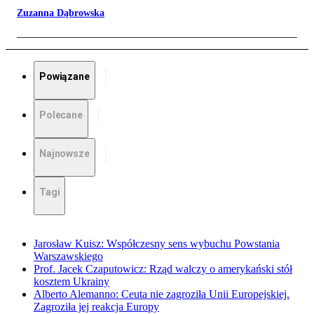
Zuzanna Dąbrowska
Powiązane
Polecane
Najnowsze
Tagi
Jarosław Kuisz: Współczesny sens wybuchu Powstania
Warszawskiego
Prof. Jacek Czaputowicz: Rząd walczy o amerykański stół
kosztem Ukrainy
Alberto Alemanno: Ceuta nie zagroziła Unii Europejskiej.
Zagroziła jej reakcja Europy