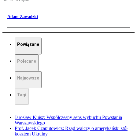
Foto: W Sieci Opinii
Adam Zawadzki
Powiązane
Polecane
Najnowsze
Tagi
Jarosław Kuisz: Współczesny sens wybuchu Powstania
Warszawskiego
Prof. Jacek Czaputowicz: Rząd walczy o amerykański stół
kosztem Ukrainy