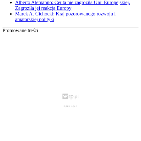
Alberto Alemanno: Ceuta nie zagroziła Unii Europejskiej.
Zagroziła jej reakcja Europy
Marek A. Cichocki: Kraj pozorowanego rozwoju i
amatorskiej polityki
Promowane treści