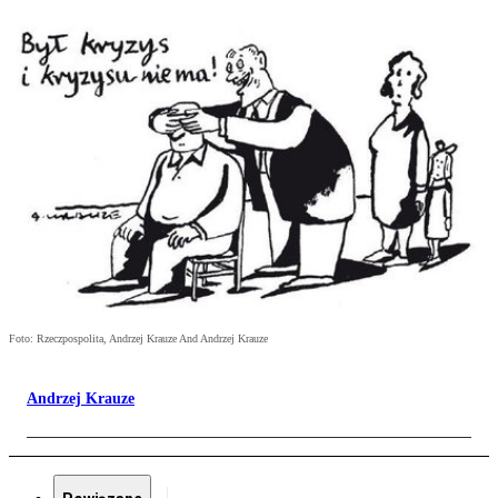
Foto: Rzeczpospolita, Andrzej Krauze And Andrzej Krauze
Andrzej Krauze