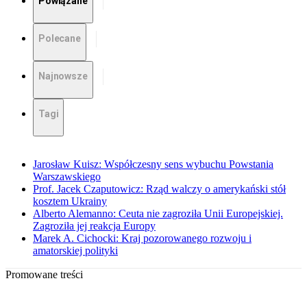
Powiązane
Polecane
Najnowsze
Tagi
Jarosław Kuisz: Współczesny sens wybuchu Powstania
Warszawskiego
Prof. Jacek Czaputowicz: Rząd walczy o amerykański stół
kosztem Ukrainy
Alberto Alemanno: Ceuta nie zagroziła Unii Europejskiej.
Zagroziła jej reakcja Europy
Marek A. Cichocki: Kraj pozorowanego rozwoju i
amatorskiej polityki
Promowane treści